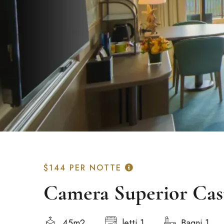
$144
PER NOTTE
Camera Superior Cast
45m2
letti 1
Bagni 1