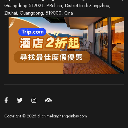
Guangdong 519031, PRchina, Distretto di Xiangzhou,
Zhuhai, Guangdong, 519000, Cina
French
German
Spanish
Japanese
Korean
Russian
Copyright © 2025 di chimelonghengqinbay.com
Chinese (Hong Kong)