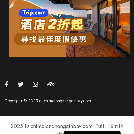
French
German
Spanish
Japanese
Korean
Russian
Copyright © 2025 di chimelonghengqinbay.com
Chinese (Hong Kong)
Chinese (China)
2025 © chimelonghengqinbay.com. Tutti i diritti
English