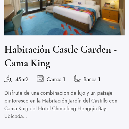
Habitación Castle Garden -
Cama King
S
45m2
Camas 1
Baños 1
Disfrute de una combinación de lujo y un paisaje
H
pintoresco en la Habitación Jardín del Castillo con
H
Cama King del Hotel Chimelong Hengqin Bay.
d
Ubicada...
S
H