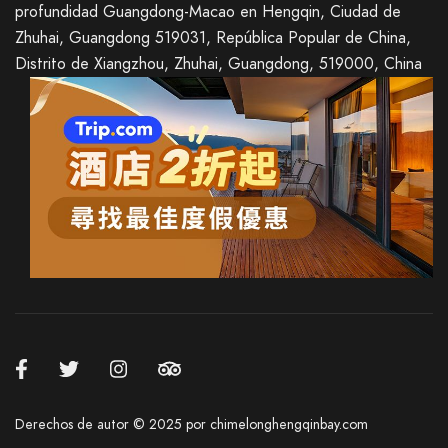
profundidad Guangdong-Macao en Hengqin, Ciudad de
Zhuhai, Guangdong 519031, República Popular de China,
Distrito de Xiangzhou, Zhuhai, Guangdong, 519000, China
Italian
French
German
Japanese
Korean
Russian
Derechos de autor © 2025 por chimelonghengqinbay.com