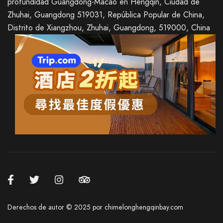
profundidad Guangdong-Macao en Hengqin, Ciudad de
Zhuhai, Guangdong 519031, República Popular de China,
Distrito de Xiangzhou, Zhuhai, Guangdong, 519000, China
Italian
French
German
Derechos de autor © 2025 por chimelonghengqinbay.com
Japanese