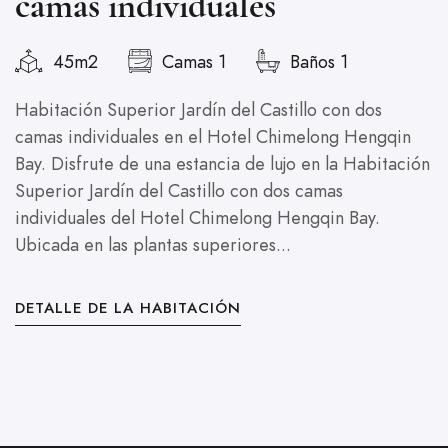
camas individuales
45m2
Camas 1
Baños 1
H
i
Habitación Superior Jardín del Castillo con dos
D
camas individuales en el Hotel Chimelong Hengqin
e
Bay. Disfrute de una estancia de lujo en la Habitación
i
Superior Jardín del Castillo con dos camas
U
individuales del Hotel Chimelong Hengqin Bay.
Ubicada en las plantas superiores...
D
DETALLE DE LA HABITACIÓN