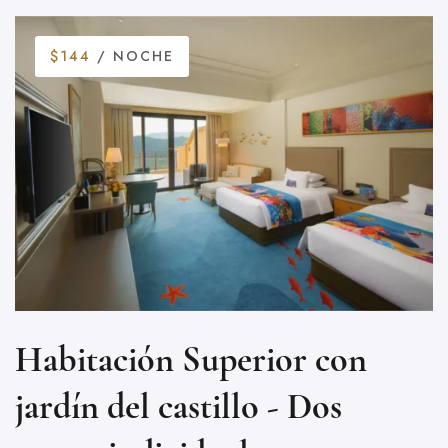
$144
/ NOCHE
Habitación Superior con
jardín del castillo - Dos
v