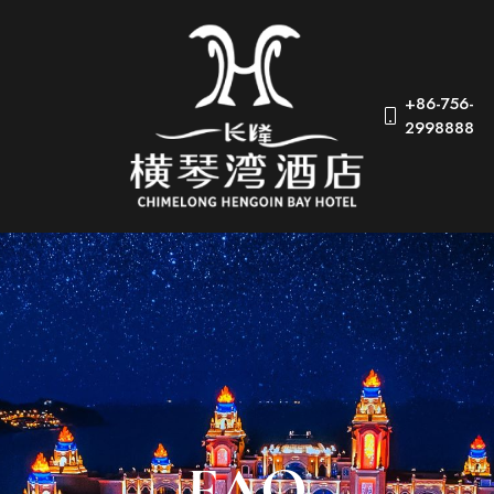
+86-756-
2998888
FAQ