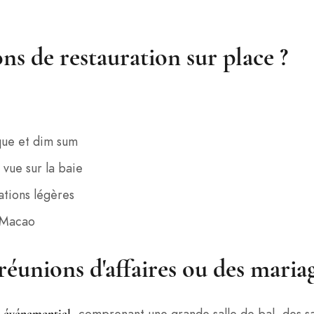
ons de restauration sur place ?
que et dim sum
 vue sur la baie
lations légères
e Macao
 réunions d'affaires ou des mariag
, comprenant une grande salle de bal, des sa