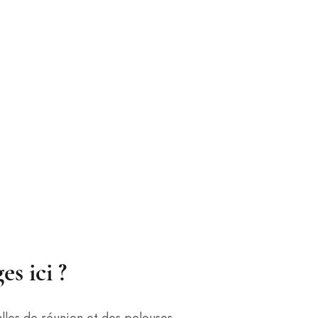
es ici ?
lles de réunion et des pelouses