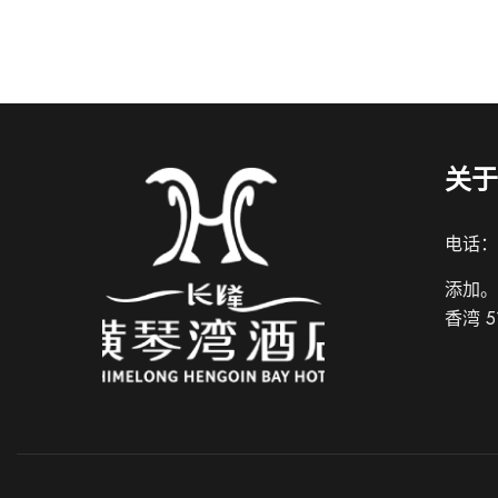
关于
电话：+
添加。
Italian
香湾 5
French
German
Spanish
Japanese
Korean